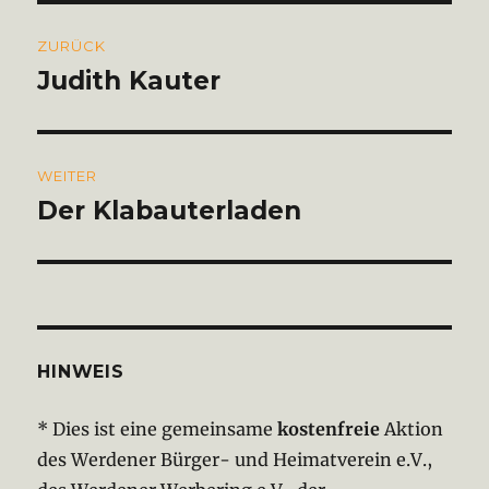
Beitragsnavigation
ZURÜCK
Judith Kauter
Vorheriger
Beitrag:
WEITER
Der Klabauterladen
Nächster
Beitrag:
HINWEIS
* Dies ist eine gemeinsame
kostenfreie
Aktion
des Werdener Bürger- und Heimatverein e.V.,