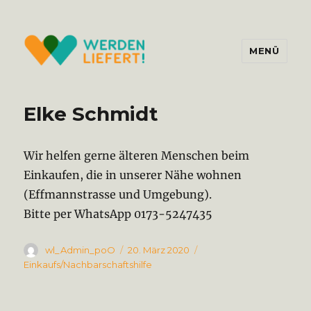
MENÜ
Werden liefert!
Elke Schmidt
Wir helfen gerne älteren Menschen beim
Einkaufen, die in unserer Nähe wohnen
(Effmannstrasse und Umgebung).
Bitte per WhatsApp 0173-5247435
Autor
Veröffentlicht
Kategorien
wl_Admin_poO
20. März 2020
am
Einkaufs/Nachbarschaftshilfe