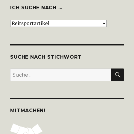
ICH SUCHE NACH …
Ich
suche
nach
…
SUCHE NACH STICHWORT
SU
Suche
nach:
MITMACHEN!