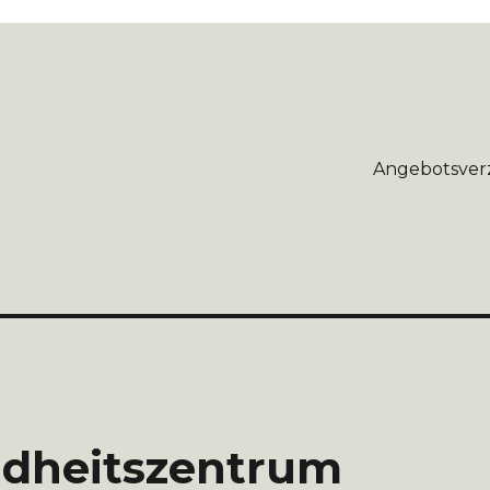
Angebotsverz
sen-Werden
ndheitszentrum